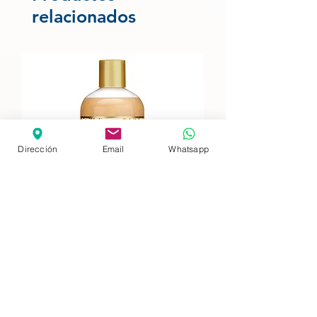
relacionados
Dirección
Email
Whatsapp
Promo! 25% más cantidad
African Pride Champú Moisture
Miracle 473ml