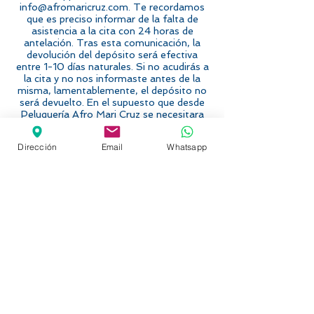
info@afromaricruz.com. Te recordamos
que es preciso informar de la falta de
asistencia a la cita con 24 horas de
antelación. Tras esta comunicación, la
devolución del depósito será efectiva
entre 1-10 días naturales. Si no acudirás a
la cita y no nos informaste antes de la
misma, lamentablemente, el depósito no
será devuelto. En el supuesto que desde
Peluquería Afro Mari Cruz se necesitara
cambiar o anular una cita por cuestiones
operativas, la devolución del depósito
Dirección
Email
Whatsapp
sería íntegra entre 1-10 días naturales. Si
no lo recibieses en ese plazo, por favor,
contacta para que lo solucionemos a la
mayor brevedad.
C/ Carolinas, 1
28039, MADRID
91 554 10 22