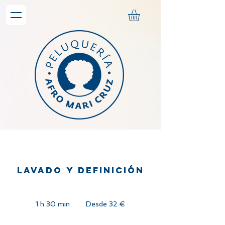
Lavado y definición
Desde
32
1 h 30 min
1
Desde 32 €
euros
3