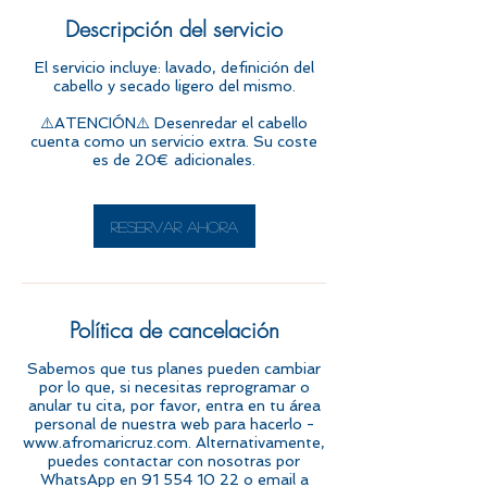
0
Descripción del servicio
m
El servicio incluye: lavado, definición del
i
cabello y secado ligero del mismo.
n
⚠️ATENCIÓN⚠️ Desenredar el cabello
cuenta como un servicio extra. Su coste
es de 20€ adicionales.
Reservar ahora
Política de cancelación
Sabemos que tus planes pueden cambiar
por lo que, si necesitas reprogramar o
anular tu cita, por favor, entra en tu área
personal de nuestra web para hacerlo -
www.afromaricruz.com. Alternativamente,
puedes contactar con nosotras por
WhatsApp en 91 554 10 22 o email a