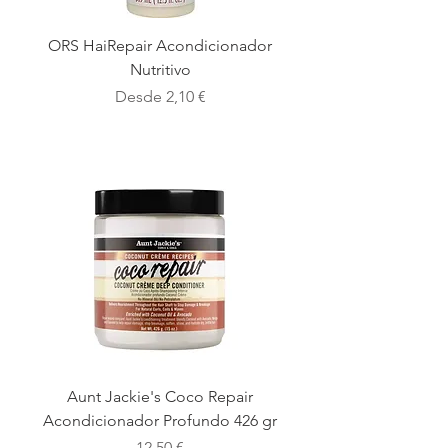
ORS HaiRepair Acondicionador
Nutritivo
Precio de oferta
Desde
2,10 €
Aunt Jackie's Coco Repair
Acondicionador Profundo 426 gr
Precio
12,50 €