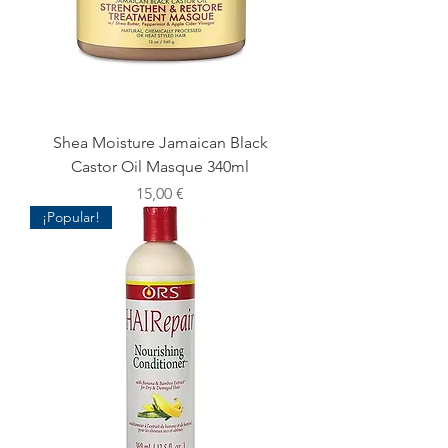
Shea Moisture Jamaican Black
Castor Oil Masque 340ml
Precio
15,00 €
¡Popular!