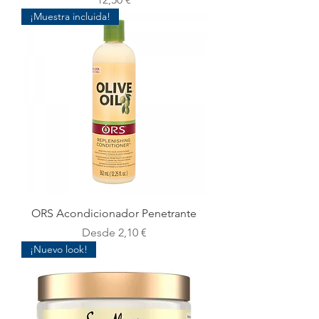
¡Muestra incluida!
ORS Acondicionador Penetrante
Precio de oferta
Desde
2,10 €
¡Nuevo look!