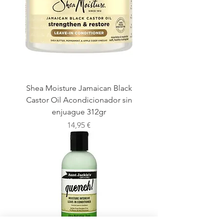
Shea Moisture Jamaican Black
Castor Oil Acondicionador sin
enjuague 312gr
Precio
14,95 €