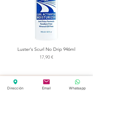
Luster's Scurl No Drip 946ml
Precio
17,90 €
C/ Carolinas, 1
Dirección
Email
Whatsapp
28039, MADRID
91 554 10 22