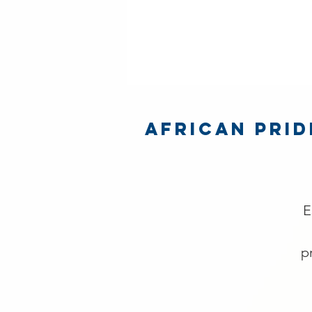
African Prid
E
p