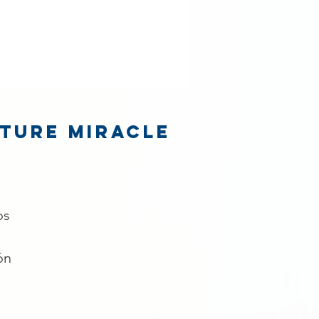
sture Miracle
os
ón