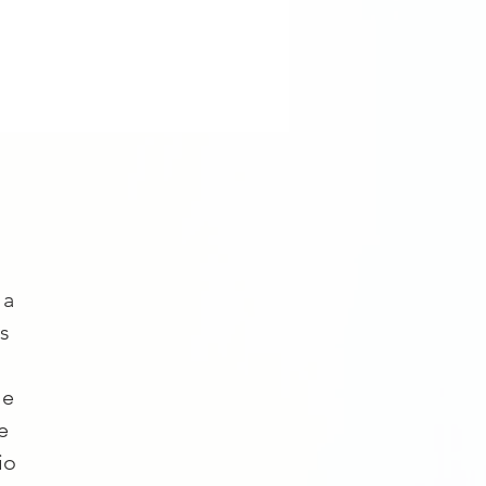
 a
s
 e
e
io