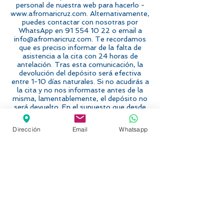
personal de nuestra web para hacerlo -
www.afromaricruz.com. Alternativamente,
puedes contactar con nosotras por
WhatsApp en 91 554 10 22 o email a
info@afromaricruz.com. Te recordamos
que es preciso informar de la falta de
asistencia a la cita con 24 horas de
antelación. Tras esta comunicación, la
devolución del depósito será efectiva
entre 1-10 días naturales. Si no acudirás a
la cita y no nos informaste antes de la
misma, lamentablemente, el depósito no
será devuelto. En el supuesto que desde
Peluquería Afro Mari Cruz se necesitara
cambiar o anular una cita por cuestiones
Dirección
Email
Whatsapp
operativas, la devolución del depósito
sería íntegra entre 1-10 días naturales. Si
no lo recibieses en ese plazo, por favor,
contacta para que lo solucionemos a la
mayor brevedad.
C/ Carolinas, 1
28039, MADRID