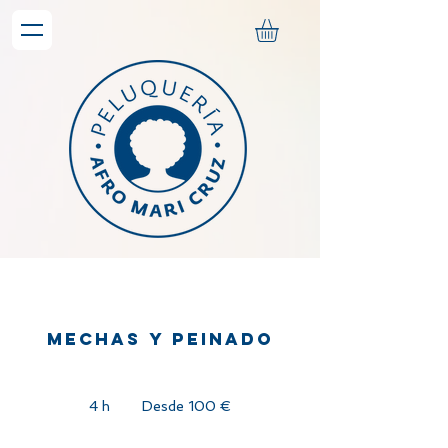
Mechas y peinado
Desde
100
4 h
4
Desde 100 €
euros
h