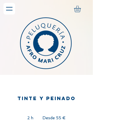
Tinte y peinado
Desde
55
2 h
2
Desde 55 €
euros
h