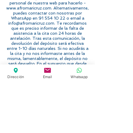
personal de nuestra web para hacerlo -
www.afromaricruz.com. Alternativamente,
puedes contactar con nosotras por
WhatsApp en 91 554 10 22 o email a
info@afromaricruz.com. Te recordamos
que es preciso informar de la falta de
asistencia a la cita con 24 horas de
antelación. Tras esta comunicación, la
devolución del depósito será efectiva
entre 1-10 días naturales. Si no acudirás a
la cita y no nos informaste antes de la
misma, lamentablemente, el depósito no
será devuelto. En el supuesto que desde
Peluquería Afro Mari Cruz se necesitara
cambiar o anular una cita por cuestiones
Dirección
Email
Whatsapp
operativas, la devolución del depósito
sería íntegra entre 1-10 días naturales. Si
no lo recibieses en ese plazo, por favor,
contacta para que lo solucionemos a la
mayor brevedad.
C/ Carolinas, 1
28039, MADRID