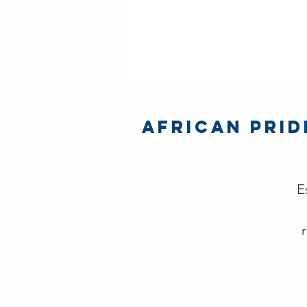
African Prid
E