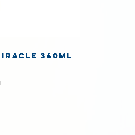
Miracle 340ml
la
e