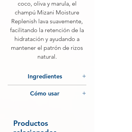
coco, oliva y marula, el
champú Mizani Moisture
Replenish lava suavemente,
facilitando la retención de la
hidratación y ayudando a
mantener el patrón de rizos
natural.
Ingredientes
Aqua/Water, Cocamidopropyl
Cómo usar
Betaine, Disodium Laureth
Sulfosuccinate, Sodium Lauryl
Masajear con una pequeña
Sulfoacetate, Sodium Lauroyl
cantidad en el cabello mojado hasta
Sarcosinate, Decyl Glucoside,
que haga espuma. Aclarar por
Productos
Glycol Distearate, Sodium Chloride,
completo. Repetir según sea