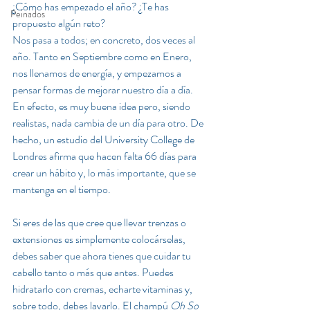
¿Cómo has empezado el año? ¿Te has 
Peinados
propuesto algún reto?
Nos pasa a todos; en concreto, dos veces al 
año. Tanto en Septiembre como en Enero, 
nos llenamos de energía, y empezamos a 
pensar formas de mejorar nuestro día a día. 
En efecto, es muy buena idea pero, siendo 
realistas, nada cambia de un día para otro. De 
hecho, un 
estudio del University College de 
Londres
 afirma que hacen falta 66 días para 
crear un hábito y, lo más importante, que se 
mantenga en el tiempo. 
Si eres de las que cree que llevar trenzas o 
extensiones es simplemente colocárselas, 
debes saber que ahora tienes que cuidar tu 
cabello tanto o más que antes. Puedes 
hidratarlo con 
cremas
, echarte 
vitaminas
 y, 
sobre todo, debes lavarlo. El champú 
Oh So 