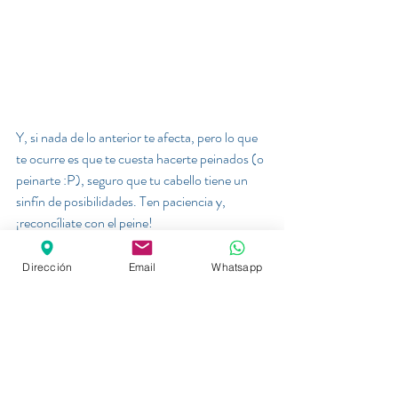
Y, si nada de lo anterior te afecta, pero lo que 
te ocurre es que te cuesta hacerte peinados (o 
peinarte :P), seguro que tu cabello tiene un 
sinfín de posibilidades. Ten paciencia y, 
¡reconcíliate con el peine!
Acostumbrarte te llevará tiempo, pero en 
Dirección
Email
Whatsapp
unos meses comprobarás que el esfuerzo valió 
la pena.
Y tú, ¿eres más de acciones, o de intenciones?