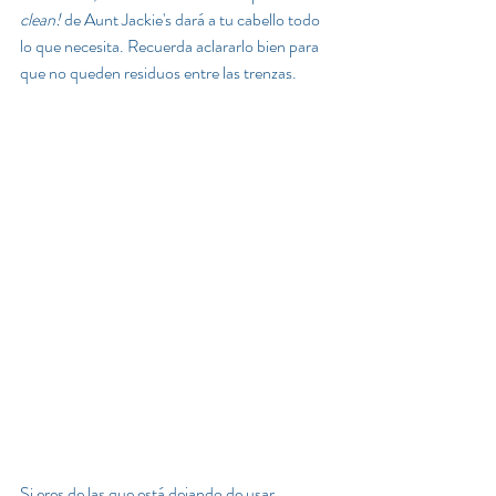
clean!
 de Aunt Jackie's dará a tu cabello todo 
lo que necesita. Recuerda aclararlo bien para 
que no queden residuos entre las trenzas.
Si eres de las que está dejando de usar 